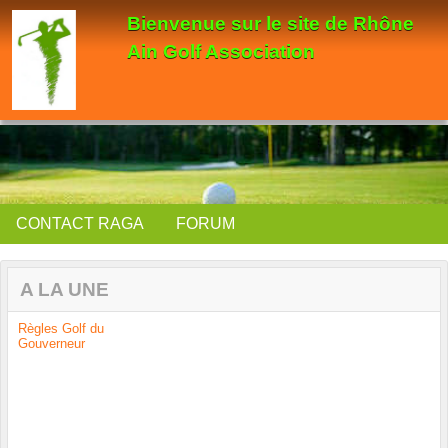
Panneau de gestion des cookies
Bienvenue sur le site de Rhône
Ain Golf Association
CONTACT RAGA
FORUM
A LA UNE
Règles Golf du
Gouverneur
Previous
Next